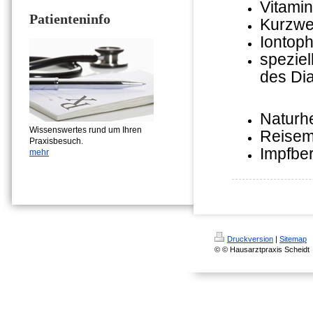
Vitamin
Patienteninfo
Kurzwe
Iontop
spezie
des Dia
Naturhe
Wissenswertes rund um Ihren
Reisem
Praxisbesuch.
Impfbe
mehr
Druckversion
|
Sitemap
© © Hausarztpraxis Scheidt