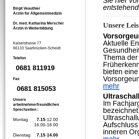
Sie hier vo
entstehend
Birgit Veauthier
Ärztin für Allgemeinmedizin
Dr. med. Katharina Merscher
Unsere Lei
Ärztin in Weiterbildung
Vorsorgeu
Aktuelle E
Kaiserstrasse 77
66133 Saarbrücken-Scheidt
Gesundheits
Thema der 
Telefon
Früherkenn
0681 811919
bieten eine
Vorsorgeun
Fax
mehr
0681 815053
Ultrascha
Unsere
Im Fachjar
arbeitnehmerfreundlichen
bezeichnet
Sprechzeiten :
Ultraschall
Montag
7.15
-12.00
Aufschluss
16.00-18.00
inneren Or
Dienstag
7.15
-
14.00