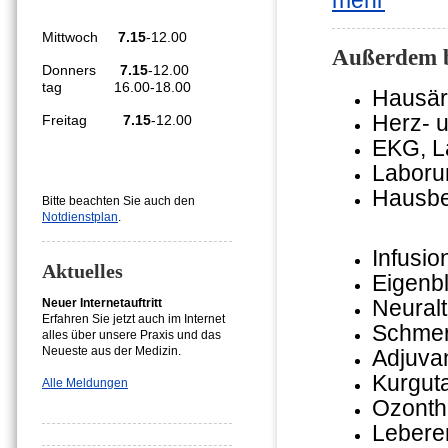
mehr
Mittwoch
7.15
-12.00
Außerdem bi
Donners
7.15
-12.00
tag 16.00-18.00
Hausär
Herz- 
Freitag
7.15
-12.00
EKG, L
Laboru
Hausb
Bitte beachten Sie auch den
Notdienstplan
.
Infusi
Aktuelles
Eigenb
Neural
Neuer Internetauftritt
Erfahren Sie jetzt auch im Internet
Schmer
alles über unsere Praxis und das
Neueste aus der Medizin.
Adjuva
Kurgut
Alle Meldungen
Ozonth
Leberen