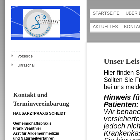
STARTSEITE
ÜBER 
AKTUELLES
KONTA
Vorsorge
Unser Lei
Ultraschall
Hier finden 
Sollten Sie 
bei uns meld
Kontakt und
Hinweis fü
Terminvereinbarung
Patienten:
Wir behande
HAUSARZTPRAXIS
SCHEIDT
versichert
Gemeinschaftspraxis
jedoch nich
Frank Veauthier
Krankenkas
Arzt für Allgemeinmedizin
und Naturheilverfahren